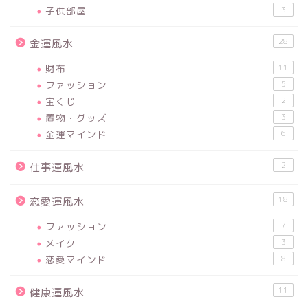
子供部屋
3
28
金運風水
財布
11
ファッション
5
宝くじ
2
置物・グッズ
3
金運マインド
6
2
仕事運風水
18
恋愛運風水
ファッション
7
メイク
3
恋愛マインド
8
11
健康運風水