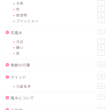
方角
1
色
1
飲食物
2
ファッション
2
10
花風水
方位
1
願い
6
色
1
19
季節の行事
39
マインド
九星気学
10
17
風水について
5