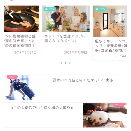
チン
キッチン
キッチン
ッチンを金運アップに
キッチンに観葉植物
く８つのポイント
り塩で運の引き寄せ
風水でキッチンの運気ア
おすすめの観葉植物
ップ！調理器具/雑貨/食
器/ゴミ箱/植物/マ...
2021年11月18日
2019年6
2016年12月17日
風水の吉方位とは！効果はいつ出る？
11月の大掃除でいち早く福の先取りを！