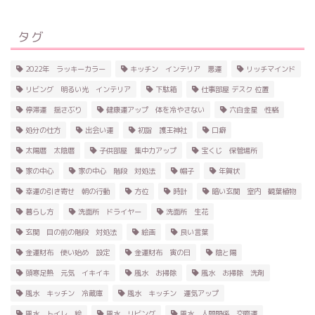
タグ
2022年 ラッキーカラー
キッチン インテリア 悪運
リッチマインド
リビング 明るい光 インテリア
下駄箱
仕事部屋 デスク 位置
停滞運 揺さぶり
健康運アップ 体を冷やさない
六白金星 性格
処分の仕方
出会い運
初詣 護王神社
口癖
太陽暦 太陰暦
子供部屋 集中力アップ
宝くじ 保管場所
家の中心
家の中心 階段 対処法
帽子
年賀状
幸運の引き寄せ 朝の行動
方位
時計
暗い玄関 室内 観葉植物
暮らし方
洗面所 ドライヤー
洗面所 生花
玄関 目の前の階段 対処法
絵画
良い言葉
金運財布 使い始め 設定
金運財布 寅の日
陰と陽
頭寒足熱 元気 イキイキ
風水 お掃除
風水 お掃除 洗剤
風水 キッチン 冷蔵庫
風水 キッチン 運気アップ
風水 トイレ 絵
風水 リビング
風水 人間関係 交際運