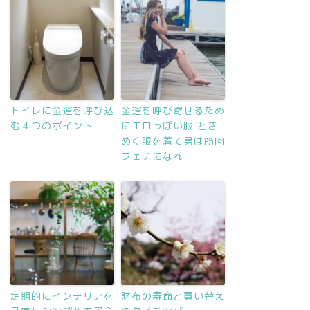
トイレに金運を呼び込
金運を呼び寄せるため
む４つのポイント
にエロっぽい服 とき
めく服を着て男は筋肉
フェチになれ
定期的にインテリアを
財布の寿命と買い替え