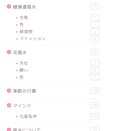
健康運風水
11
方角
1
色
1
飲食物
2
ファッション
2
花風水
10
方位
1
願い
6
色
1
季節の行事
19
マインド
39
九星気学
10
風水について
17