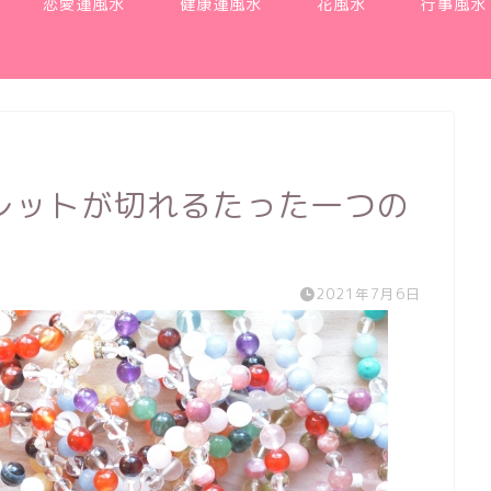
恋愛運風水
健康運風水
花風水
行事風水
レットが切れるたった一つの
2021年7月6日