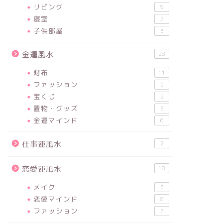
リビング
9
寝室
7
子供部屋
3
金運風水
28
財布
11
ファッション
5
宝くじ
2
置物・グッズ
3
金運マインド
6
仕事運風水
2
恋愛運風水
18
メイク
3
恋愛マインド
8
ファッション
7