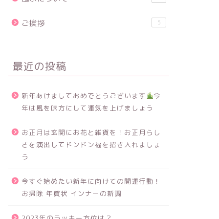
ご挨拶
5
最近の投稿
新年あけましておめでとうございます
今
年は風を味方にして運気を上げましょう
お正月は玄関にお花と雑貨を！お正月らし
さを演出してドンドン福を招き入れましょ
う
今すぐ始めたい新年に向けての開運行動！
お掃除 年賀状 インナーの新調
2023年のラッキー方位は？