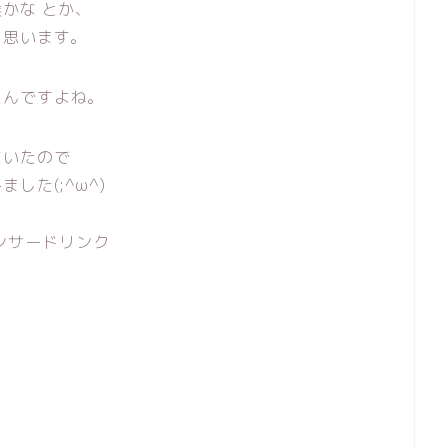
かな とか、
と思います。
たんですよね。
ていたので
した(;^ω^)
ンサードリンク