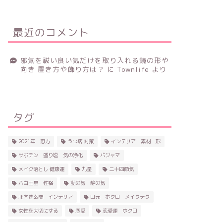
最近のコメント
邪気を祓い良い気だけを取り入れる鏡の形や
向き 置き方や飾り方は？
に
Townlife
より
タグ
2021年 恵方
うつ病 対策
インテリア 素材 形
サボテン 盛り塩 気の浄化
パジャマ
メイク落とし 健康運
九星
二十四節気
八白土星 性格
動の気 静の気
北向き玄関 インテリア
口元 ホクロ メイクテク
女性を大切にする
恋愛
恋愛運 ホクロ