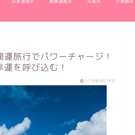
恋愛運風水
健康運風水
花風水
行事風水
開運旅行でパワーチャージ！
幸運を呼び込む！
2018年6月28日