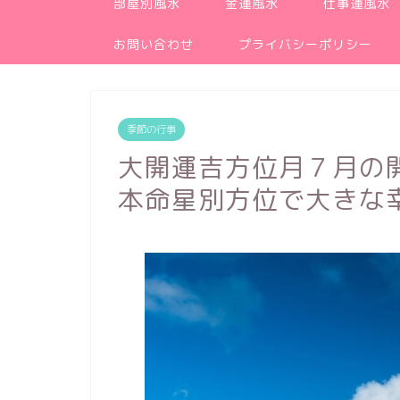
部屋別風水
金運風水
仕事運風水
お問い合わせ
プライバシーポリシー
季節の行事
大開運吉方位月７月の
本命星別方位で大きな