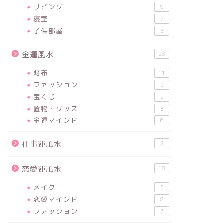
リビング
9
寝室
7
子供部屋
3
金運風水
28
財布
11
ファッション
5
宝くじ
2
置物・グッズ
3
金運マインド
6
仕事運風水
2
恋愛運風水
18
メイク
3
恋愛マインド
8
ファッション
7