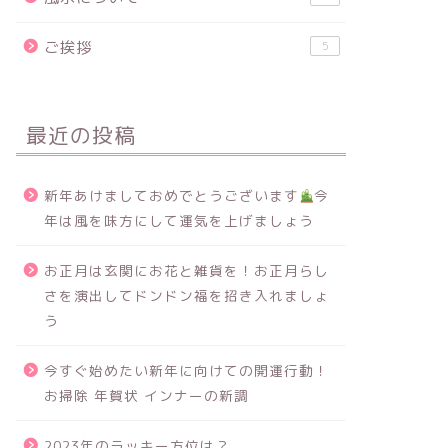
ご挨拶
5
最近の投稿
新年あけましておめでとうございます
今
年は風を味方にして運気を上げましょう
お正月は玄関にお花と雑貨を！お正月らし
さを演出してドンドン福を招き入れましょ
う
今すぐ始めたい新年に向けての開運行動！
お掃除 年賀状 インナーの新調
2023年のラッキー方位は？