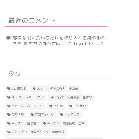
最近のコメント
邪気を祓い良い気だけを取り入れる鏡の形や
向き 置き方や飾り方は？
に
Townlife
より
タグ
3日間風水
2021年 仲秋の名月 十五夜
2022年 ファッション
お彼岸 先祖供養 墓参り
お米 スーパーフード
お財布
ひな祭り
ふりふり
アロマオイル
インテリア
キッチン 盛り塩
キッチン 観葉植物 効果
デスク周り 仕事用バッグ 整理整頓