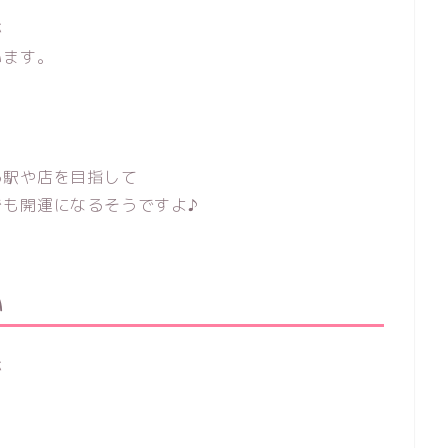
が
います。
る駅や店を目指して
も開運になるそうですよ♪
い
が