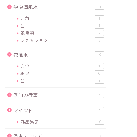
健康運風水
11
方角
1
色
1
飲食物
2
ファッション
2
花風水
10
方位
1
願い
6
色
1
季節の行事
19
マインド
39
九星気学
10
風水について
17