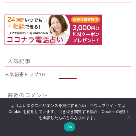
人気記事
人気記事トップ10
最近のコメント
よりよいエクスペリエンスを提供するため、当ウェブサイトでは
邪気を祓い良い気だけを取り入れる鏡の形や向き 置き方
Cookie を使用しています。引き続き閲覧する場合、Cookie の使用
や飾り方は？
に
Townlife
より
を承諾したものとみなされます。
OK