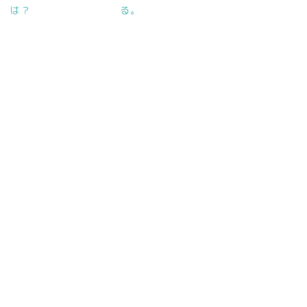
は？
る。