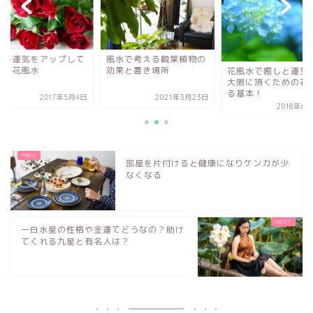
水で考える観葉植物の
欲しい運気をアップ
果と置き場所
くれる花風水
花風水で癒しと運気を最
大限に頂くための花を飾
る基本！
2021年3月23日
2017年
2018年6月23日
部屋を片付けると健康になりケンカが少
なくなる
一白水星の性格や金運てどうなの？助け
てくれる九星と有名人は？