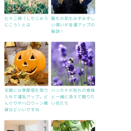
七十二候（しちじゅう
髪もお肌もみずみずし
にこう）とは
い潤いが金運アップの
秘訣！
玄関には季節感を取り
ハンカチが別れの意味
入れて運気アップ。ど
と一緒に添えて贈りた
んぐりやハロウィン雑
い花たち
貨などいいですね