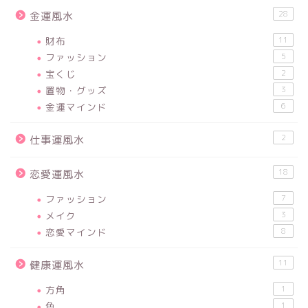
28
金運風水
財布
11
ファッション
5
宝くじ
2
置物・グッズ
3
金運マインド
6
2
仕事運風水
18
恋愛運風水
ファッション
7
メイク
3
恋愛マインド
8
11
健康運風水
方角
1
色
1