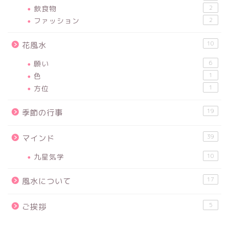
飲食物
2
ファッション
2
10
花風水
願い
6
色
1
方位
1
19
季節の行事
39
マインド
九星気学
10
17
風水について
5
ご挨拶