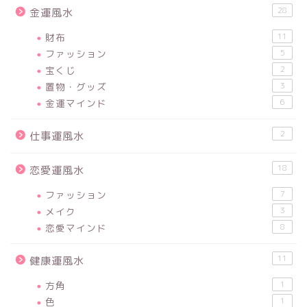
28
金運風水
財布
11
ファッション
5
宝くじ
2
置物・グッズ
3
金運マインド
6
2
仕事運風水
18
恋愛運風水
ファッション
7
メイク
3
恋愛マインド
8
11
健康運風水
方角
1
色
1