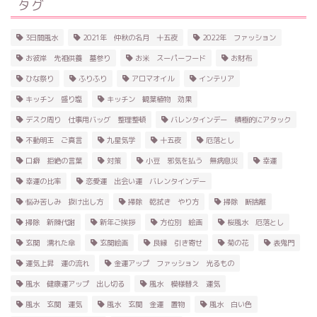
タグ
3日間風水
2021年 仲秋の名月 十五夜
2022年 ファッション
お彼岸 先祖供養 墓参り
お米 スーパーフード
お財布
ひな祭り
ふりふり
アロマオイル
インテリア
キッチン 盛り塩
キッチン 観葉植物 効果
デスク周り 仕事用バッグ 整理整頓
バレンタインデー 積極的にアタック
不動明王 ご真言
九星気学
十五夜
厄落とし
口癖 拒絶の言葉
対策
小豆 邪気を払う 無病息災
幸運
幸運の比率
恋愛運 出会い運 バレンタインデー
悩み苦しみ 抜け出し方
掃除 乾拭き やり方
掃除 断捨離
掃除 新陳代謝
新年ご挨拶
方位別 絵画
桜風水 厄落とし
玄関 濡れた傘
玄関絵画
良縁 引き寄せ
菊の花
表鬼門
運気上昇 運の流れ
金運アップ ファッション 光るもの
風水 健康運アップ 出し切る
風水 模様替え 運気
風水 玄関 運気
風水 玄関 金運 置物
風水 白い色